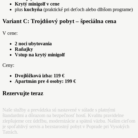
Krytý minigolf v cene
plus
kuchyňa
(praktické pri deťoch alebo dlhšom programe)
Variant C: Trojdňový pobyt – špeciálna cena
V cene:
2 noci ubytovania
Raňajky
Vstup na krytý minigolf
Ceny:
Dvojlôžková izba: 119 €
Apartmán pre 4 osoby: 199 €
Rezervujte teraz
Naše služby a prevádzka sú nastavené v súlade s platnými
štandardmi a dôrazom na bezpečnosť hostí. Kvalitu pravidelne
zlepšujeme cez údržbu, modernizácie a spätnú väzbu. Našim cieľom
je spoľahlivý servis a bezstarostný pobyt v Poprade pri Vysokých
Tatrách.