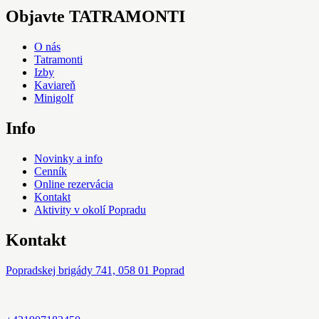
Objavte TATRAMONTI
O nás
Tatramonti
Izby
Kaviareň
Minigolf
Info
Novinky a info
Cenník
Online rezervácia
Kontakt
Aktivity v okolí Popradu
Kontakt
Popradskej brigády 741, 058 01 Poprad