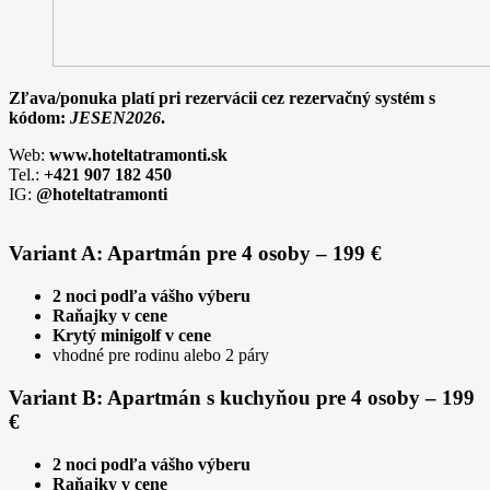
Zľava/ponuka platí pri rezervácii cez rezervačný systém s
kódom:
JESEN2026
.
Web:
www.hoteltatramonti.sk
Tel.:
+421 907 182 450
IG:
@hoteltatramonti
Variant A: Apartmán pre 4 osoby – 199 €
2 noci podľa vášho výberu
Raňajky v cene
Krytý minigolf v cene
vhodné pre rodinu alebo 2 páry
Variant B: Apartmán s kuchyňou pre 4 osoby – 199
€
2 noci podľa vášho výberu
Raňajky v cene