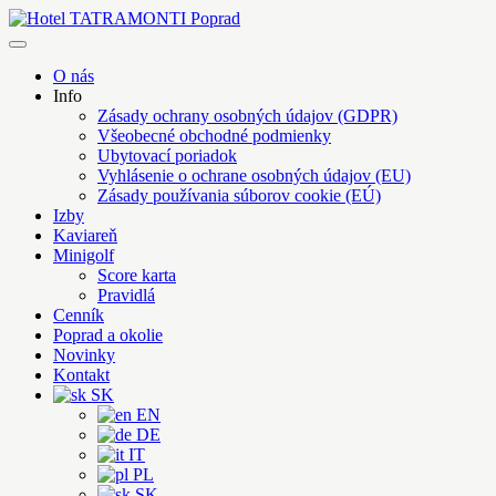
Skip
to
Hotel TATRAMONTI Poprad
Poprad na krok, Tatry na dosah
content
O nás
Info
Zásady ochrany osobných údajov (GDPR)
Všeobecné obchodné podmienky
Ubytovací poriadok
Vyhlásenie o ochrane osobných údajov (EU)
Zásady používania súborov cookie (EÚ)
Izby
Kaviareň
Minigolf
Score karta
Pravidlá
Cenník
Poprad a okolie
Novinky
Kontakt
SK
EN
DE
IT
PL
SK