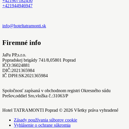
+421907182450
+421944946947
info@hoteltatramonti.sk
Firemné info
JaPa PP,s.r.o.
Popradskej brigády 741/8,05801 Poprad
IČO:36024881
DIČ:2021365984
IČ DPH:SK2021365984
Spoločnosť zapísaná v obchodnom registri Okresného súdu
Prešov,oddiel Sro,vložka č.:31063/P
Hotel TATRAMONTI Poprad © 2026 Všetky práva vyhradené
Zásady používania súborov cookie
Vyhlásenie o ochrane súkromia