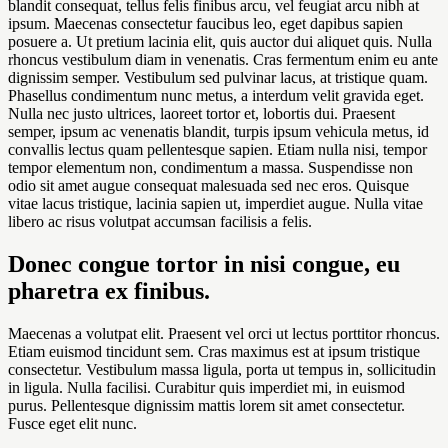
blandit consequat, tellus felis finibus arcu, vel feugiat arcu nibh at
ipsum. Maecenas consectetur faucibus leo, eget dapibus sapien
posuere a. Ut pretium lacinia elit, quis auctor dui aliquet quis. Nulla
rhoncus vestibulum diam in venenatis. Cras fermentum enim eu ante
dignissim semper. Vestibulum sed pulvinar lacus, at tristique quam.
Phasellus condimentum nunc metus, a interdum velit gravida eget.
Nulla nec justo ultrices, laoreet tortor et, lobortis dui. Praesent
semper, ipsum ac venenatis blandit, turpis ipsum vehicula metus, id
convallis lectus quam pellentesque sapien. Etiam nulla nisi, tempor
tempor elementum non, condimentum a massa. Suspendisse non
odio sit amet augue consequat malesuada sed nec eros. Quisque
vitae lacus tristique, lacinia sapien ut, imperdiet augue. Nulla vitae
libero ac risus volutpat accumsan facilisis a felis.
Donec congue tortor in nisi congue, eu
pharetra ex finibus.
Maecenas a volutpat elit. Praesent vel orci ut lectus porttitor rhoncus.
Etiam euismod tincidunt sem. Cras maximus est at ipsum tristique
consectetur. Vestibulum massa ligula, porta ut tempus in, sollicitudin
in ligula. Nulla facilisi. Curabitur quis imperdiet mi, in euismod
purus. Pellentesque dignissim mattis lorem sit amet consectetur.
Fusce eget elit nunc.