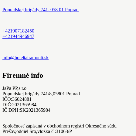
Popradskej brigády 741, 058 01 Poprad
+421907182450
+421944946947
info@hoteltatramonti.sk
Firemné info
JaPa PP,s.r.o.
Popradskej brigády 741/8,05801 Poprad
IČO:36024881
DIČ:2021365984
IČ DPH:SK2021365984
Spoločnosť zapísaná v obchodnom registri Okresného súdu
Prešov,oddiel Sro,vložka č.:31063/P