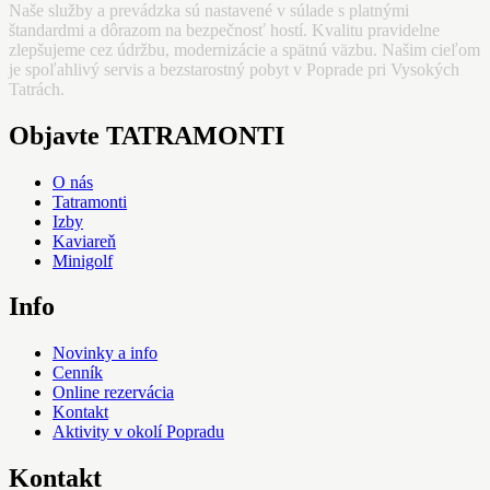
Naše služby a prevádzka sú nastavené v súlade s platnými
štandardmi a dôrazom na bezpečnosť hostí. Kvalitu pravidelne
zlepšujeme cez údržbu, modernizácie a spätnú väzbu. Našim cieľom
je spoľahlivý servis a bezstarostný pobyt v Poprade pri Vysokých
Tatrách.
Objavte TATRAMONTI
O nás
Tatramonti
Izby
Kaviareň
Minigolf
Info
Novinky a info
Cenník
Online rezervácia
Kontakt
Aktivity v okolí Popradu
Kontakt