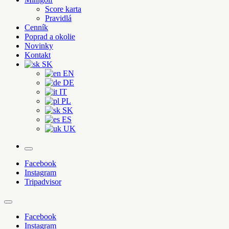
Score karta
Pravidlá
Cenník
Poprad a okolie
Novinky
Kontakt
SK
EN
DE
IT
PL
SK
ES
UK
More
Facebook
Instagram
Tripadvisor
Facebook
Instagram