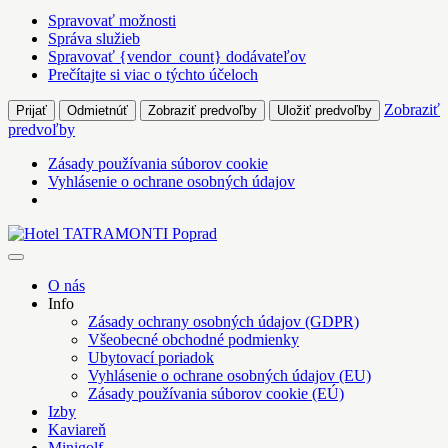
Spravovať možnosti
Správa služieb
Spravovať {vendor_count} dodávateľov
Prečítajte si viac o týchto účeloch
Zobraziť
Prijať
Odmietnúť
Zobraziť predvoľby
Uložiť predvoľby
predvoľby
Zásady používania súborov cookie
Vyhlásenie o ochrane osobných údajov
Skip
to
Hotel TATRAMONTI Poprad
Poprad na krok, Tatry na dosah
content
O nás
Info
Zásady ochrany osobných údajov (GDPR)
Všeobecné obchodné podmienky
Ubytovací poriadok
Vyhlásenie o ochrane osobných údajov (EU)
Zásady používania súborov cookie (EÚ)
Izby
Kaviareň
Minigolf