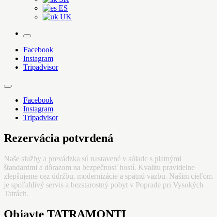
ES
UK
More
Facebook
Instagram
Tripadvisor
Facebook
Instagram
Tripadvisor
Rezervácia potvrdená
Naše služby a prevádzka sú nastavené v súlade s platnými
štandardmi a dôrazom na bezpečnosť hostí. Kvalitu pravidelne
zlepšujeme cez údržbu, modernizácie a spätnú väzbu. Našim cieľom
je spoľahlivý servis a bezstarostný pobyt v Poprade pri Vysokých
Tatrách.
Objavte TATRAMONTI