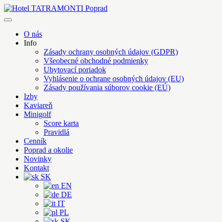
Skip
to
Hotel TATRAMONTI Poprad
Poprad na krok, Tatry na dosah
content
O nás
Info
Zásady ochrany osobných údajov (GDPR)
Všeobecné obchodné podmienky
Ubytovací poriadok
Vyhlásenie o ochrane osobných údajov (EU)
Zásady používania súborov cookie (EÚ)
Izby
Kaviareň
Minigolf
Score karta
Pravidlá
Cenník
Poprad a okolie
Novinky
Kontakt
SK
EN
DE
IT
PL
SK