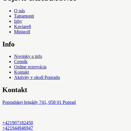
O nás
Tatramonti
Izby
Kaviareň
Minigolf
Info
Novinky a info
Cenník
Online rezervácia
Kontakt
Aktivity v okolí Popradu
Kontakt
Popradskej brigády 741, 058 01 Poprad
+421907182450
+421944946947