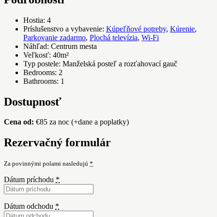
Hostia:
4
Príslušenstvo a vybavenie:
Kúpeľňové potreby
,
Kúrenie
,
Parkovanie zadarmo
,
Plochá televízia
,
Wi-Fi
Náhľad:
Centrum mesta
Veľkosť:
40m²
Typ postele:
Manželská posteľ a rozťahovací gauč
Bedrooms:
2
Bathrooms:
1
Dostupnosť
Cena od:
€
85
za noc
(+dane a poplatky)
Rezervačný formulár
Za povinnými polami nasledujú
*
Dátum príchodu
*
Dátum odchodu
*