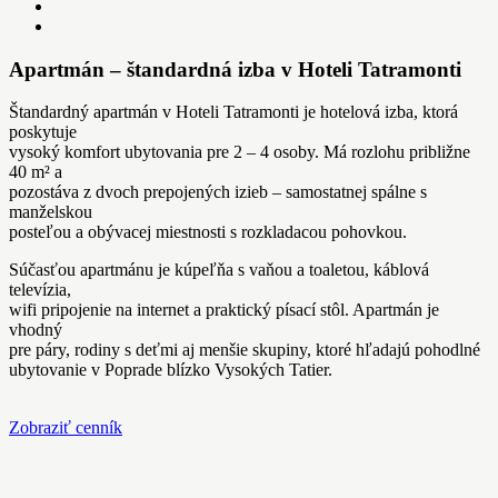
Apartmán – štandardná izba v Hoteli Tatramonti
Štandardný apartmán v Hoteli Tatramonti je hotelová izba, ktorá
poskytuje
vysoký komfort ubytovania pre 2 – 4 osoby. Má rozlohu približne
40 m² a
pozostáva z dvoch prepojených izieb – samostatnej spálne s
manželskou
posteľou a obývacej miestnosti s rozkladacou pohovkou.
Súčasťou apartmánu je kúpeľňa s vaňou a toaletou, káblová
televízia,
wifi pripojenie na internet a praktický písací stôl. Apartmán je
vhodný
pre páry, rodiny s deťmi aj menšie skupiny, ktoré hľadajú pohodlné
ubytovanie v Poprade blízko Vysokých Tatier.
Zobraziť cenník