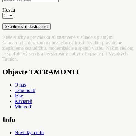
Hostia
Naše služby a prevádzka sú nastavené v súlade s platnými
štandardmi a dôrazom na bezpečnosť hostí. Kvalitu pravidelne
zlepšujeme cez údržbu, modernizácie a spätnú väzbu. Našim cieľom
je spoľahlivý servis a bezstarostný pobyt v Poprade pri Vysokých
Tatrách.
Objavte TATRAMONTI
O nás
Tatramonti
Izby
Kaviareň
Minigolf
Info
Novinky a info