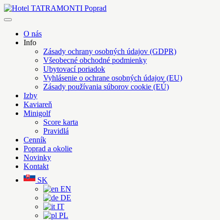
Skip
to
Hotel TATRAMONTI Poprad
Poprad na krok, Tatry na dosah
content
O nás
Info
Zásady ochrany osobných údajov (GDPR)
Všeobecné obchodné podmienky
Ubytovací poriadok
Vyhlásenie o ochrane osobných údajov (EU)
Zásady používania súborov cookie (EÚ)
Izby
Kaviareň
Minigolf
Score karta
Pravidlá
Cenník
Poprad a okolie
Novinky
Kontakt
SK
EN
DE
IT
PL