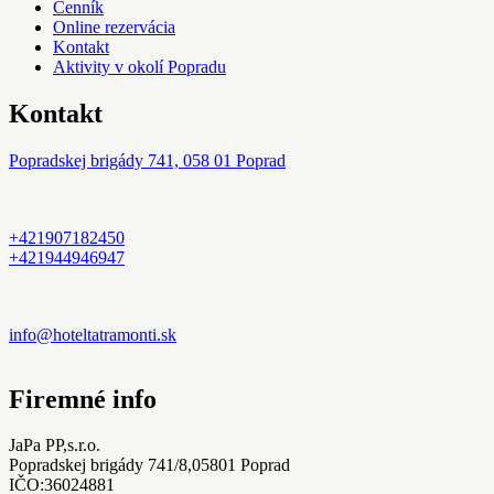
Cenník
Online rezervácia
Kontakt
Aktivity v okolí Popradu
Kontakt
Popradskej brigády 741, 058 01 Poprad
+421907182450
+421944946947
info@hoteltatramonti.sk
Firemné info
JaPa PP,s.r.o.
Popradskej brigády 741/8,05801 Poprad
IČO:36024881