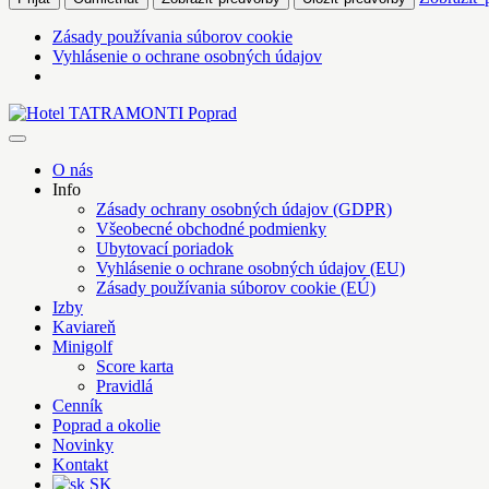
Zásady používania súborov cookie
Vyhlásenie o ochrane osobných údajov
Skip
to
Hotel TATRAMONTI Poprad
Poprad na krok, Tatry na dosah
content
O nás
Info
Zásady ochrany osobných údajov (GDPR)
Všeobecné obchodné podmienky
Ubytovací poriadok
Vyhlásenie o ochrane osobných údajov (EU)
Zásady používania súborov cookie (EÚ)
Izby
Kaviareň
Minigolf
Score karta
Pravidlá
Cenník
Poprad a okolie
Novinky
Kontakt
SK