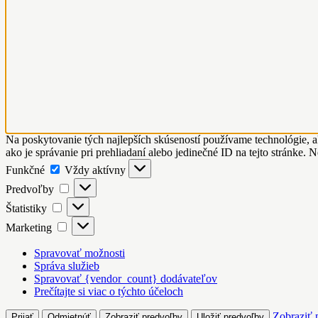
Na poskytovanie tých najlepších skúseností používame technológie, a
ako je správanie pri prehliadaní alebo jedinečné ID na tejto stránke. 
Funkčné
Funkčné
Vždy aktívny
Predvoľby
Predvoľby
Štatistiky
Štatistiky
Marketing
Marketing
Spravovať možnosti
Správa služieb
Spravovať {vendor_count} dodávateľov
Prečítajte si viac o týchto účeloch
Zobraziť 
Prijať
Odmietnúť
Zobraziť predvoľby
Uložiť predvoľby