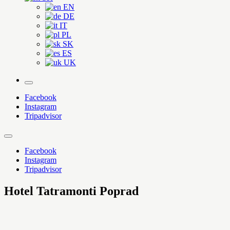
EN
DE
IT
PL
SK
ES
UK
More
Facebook
Instagram
Tripadvisor
Facebook
Instagram
Tripadvisor
Hotel Tatramonti Poprad